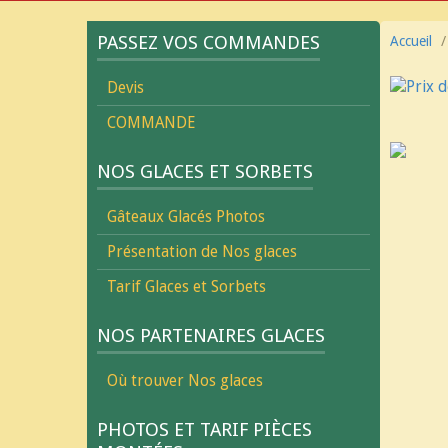
PASSEZ VOS COMMANDES
Accueil
Devis
COMMANDE
NOS GLACES ET SORBETS
Gâteaux Glacés Photos
Présentation de Nos glaces
Tarif Glaces et Sorbets
NOS PARTENAIRES GLACES
Où trouver Nos glaces
PHOTOS ET TARIF PIÈCES