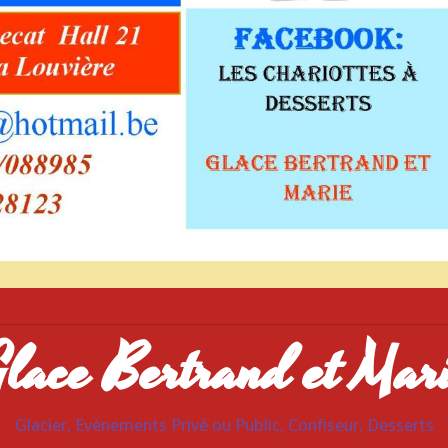
lace Bertrand et Mar
Glacier, Evènements Privé ou Public, Confiseur, Desserts