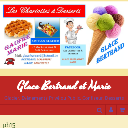
Glace Bertrand et Marie
Glacier, Evènements Privé ou Public, Confiseur, Desserts
ph15